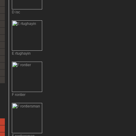
D isc
E rtughayin
F rontier