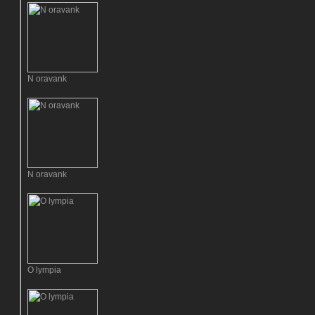
N oravank
N oravank
O lympia