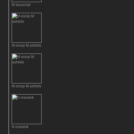
M anuscript
M esrop M ashtots
M esrop M ashtots
N oravank