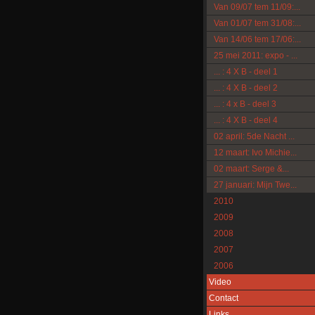
Van 09/07 tem 11/09:...
Van 01/07 tem 31/08:...
Van 14/06 tem 17/06:...
25 mei 2011: expo - ...
... : 4 X B - deel 1
... : 4 X B - deel 2
... : 4 x B - deel 3
... : 4 X B - deel 4
02 april: 5de Nacht ...
12 maart: Ivo Michie...
02 maart: Serge &...
27 januari: Mijn Twe...
2010
2009
2008
2007
2006
Video
Contact
Links