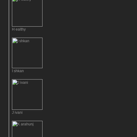
H ealthy
I shkan
J ivani