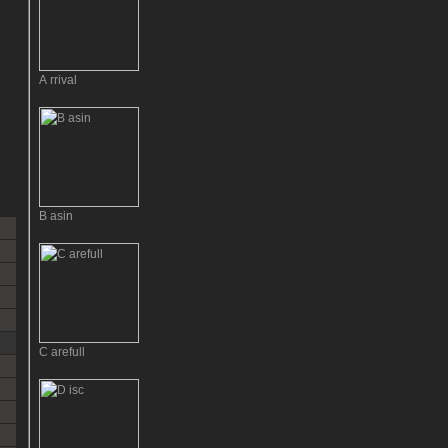
A rrival
B asin
C arefull