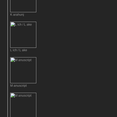
K arahunj
L ich / L ake
M anuscript