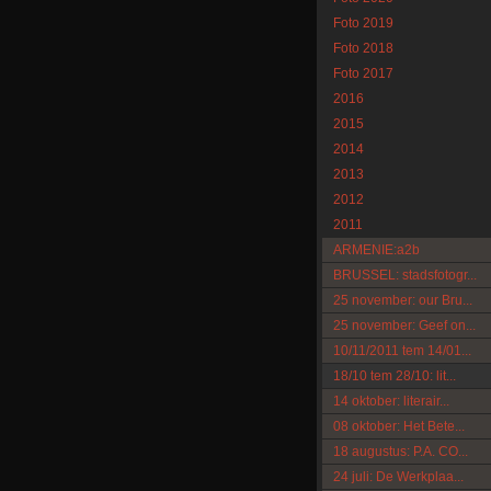
Foto 2019
Foto 2018
Foto 2017
2016
2015
2014
2013
2012
2011
ARMENIE:a2b
BRUSSEL: stadsfotogr...
25 november: our Bru...
25 november: Geef on...
10/11/2011 tem 14/01...
18/10 tem 28/10: lit...
14 oktober: literair...
08 oktober: Het Bete...
18 augustus: P.A. CO...
24 juli: De Werkplaa...