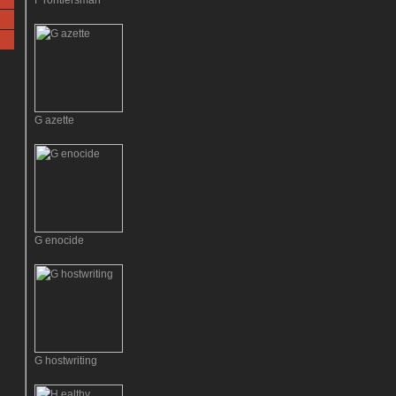
F rontiersman
G azette
G enocide
G hostwriting