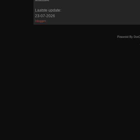
Laatste update:
23-07-2026
Inloggen
Powered By DotC