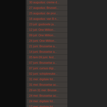
30 augustus: creme d...
27 augustus: Brussel...
25 augustus: de prui...
16 augustus: van B n...
23 juli: gasboete ja...
12 juli: One Million...
09 juli: One Million...
24 juni: One Million...
21 juni: Brusselse a...
14 juni: Brusselse a...
05 tem 09 juni: fest...
07 juni: Brusselse a...
07 juni: cursus digi...
02 juni: schipbreuke...
31 mei: digitale fot...
31 mei: Brusselse ac...
29 en 31 mei: Brusse...
24 mei: Brusselse ac...
24 mei: digitale fot...
17 mei: digitale fot...