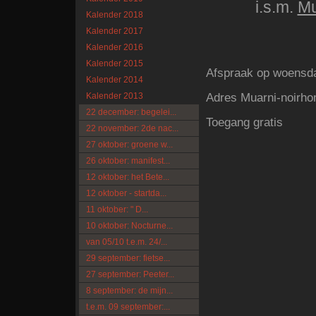
i.s.m.
Mu
Kalender 2018
Kalender 2017
Kalender 2016
Kalender 2015
Afspraak op woensda
Kalender 2014
Adres Muarni-noirho
Kalender 2013
22 december: begelei...
Toegang gratis
22 november: 2de nac...
27 oktober: groene w...
26 oktober: manifest...
12 oktober: het Bete...
12 oktober - startda...
11 oktober: " D...
10 oktober: Nocturne...
van 05/10 t.e.m. 24/...
29 september: fietse...
27 september: Peeter...
8 september: de mijn...
t.e.m. 09 september:...