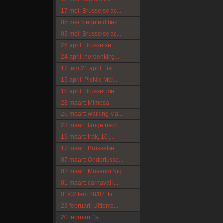
17 mei: Brusselse ac...
05 mei: begeleid bez...
03 mei: Brusselse ac...
26 april: Brusselse ...
24 april: herdenking...
17 tem 21 april: Bal...
15 april: PicNic Mor...
10 april: Brussel me...
28 maart: Mimosa
26 maart: walking Ma...
23 maart: lange nach...
19 maart: Irak, 10 j...
17 maart: Brusselse ...
07 maart: Ondertusse...
02 maart: Museum Nig...
01 maart: carnaval i...
01/02 tem 28/02: fot...
23 februari: Ultieme...
20 februari: "s...